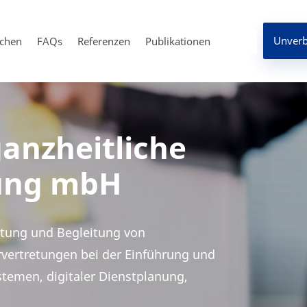
Unverb
chen
FAQs
Referenzen
Publikationen
ganzheitliche
tung mbH
ratung und Begleitung von
rvertretungen bei der Einführung und
men, digitaler Dienstplanung,