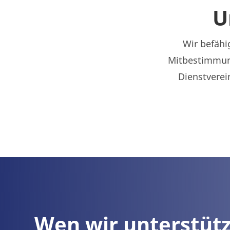
U
Wir befähi
Mitbestimmun
Dienstverei
Wen wir unterstüt